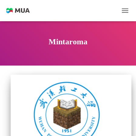
切换
Mintaroma