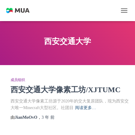
切换
西安交通大学
成员组织
西安交通大学像素工坊/XJTUMC
西安交通大学像素工坊源于2020年的交大复原团队，现为西安交
大唯一Minecraft大型社区。社团目
阅读更多…
由
JianMoOvO
，
3 年
前