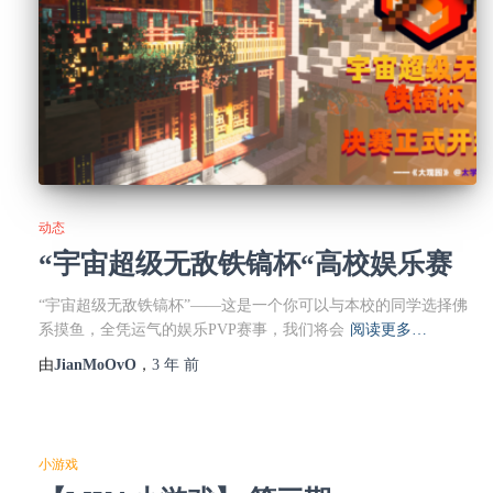
动态
“宇宙超级无敌铁镐杯“高校娱乐赛
“宇宙超级无敌铁镐杯”——这是一个你可以与本校的同学选择佛
系摸鱼，全凭运气的娱乐PVP赛事，我们将会
阅读更多…
由
JianMoOvO
，
3 年
前
小游戏