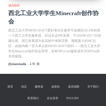
成员组织
西北工业大学学生Minecraft创作协
会
西北工业大学MINECRAFT爱好者社区最早可追溯至2013年的第
一个西工大学生服务器，经过长达8年发展，于2020年9月17日创
建社团。现已发展成为各高校中体制完善、规模庞大的MC社
区。由校内唯一官方承认的MINECRAFT组织——西北工业大学
学生Minecraft创作协会管理，设有NPUcraft服务器作为NPUer的
共同家园。
由
xiaoxiaolu
，
4 年
前
首页
动态
服务器
皮肤站
成员地图
关于我们
联系我们
后台登录
ENGLISH