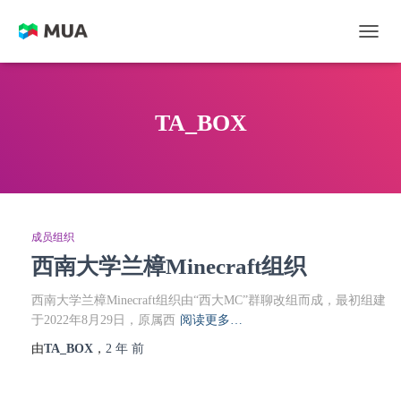
切换
TA_BOX
成员组织
西南大学兰樟Minecraft组织
西南大学兰樟Minecraft组织由“西大MC”群聊改组而成，最初组建
于2022年8月29日，原属西
阅读更多…
由
TA_BOX
，
2 年
前