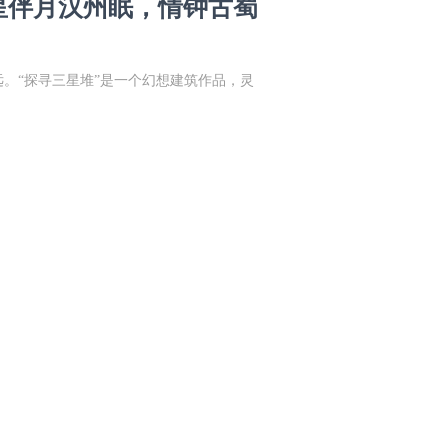
星伴月汉州眠，情钟古蜀
远。“探寻三星堆”是一个幻想建筑作品，灵