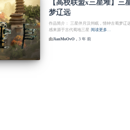
【高校联盟x三星堆】三
梦辽远
作品简介： 三星伴月汉州眠，情钟古蜀梦辽
感来源于古代蜀地三星
阅读更多…
由
JianMoOvO
，
3 年
前