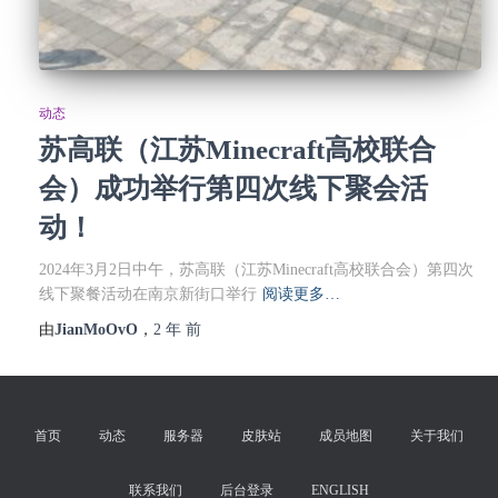
动态
苏高联（江苏Minecraft高校联合
会）成功举行第四次线下聚会活
动！
2024年3月2日中午，苏高联（江苏Minecraft高校联合会）第四次
线下聚餐活动在南京新街口举行
阅读更多…
由
JianMoOvO
，
2 年
前
首页
动态
服务器
皮肤站
成员地图
关于我们
联系我们
后台登录
ENGLISH