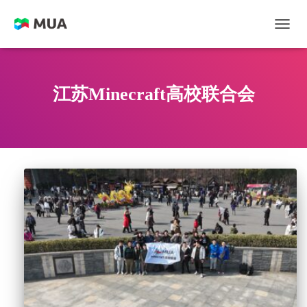
切换
江苏Minecraft高校联合会