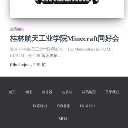
成员组织
桂林航天工业学院Minecraft同好会
简介 桂林航天工业学院同好会（The Minecrafters in GUAT，
GUATM）是于20
阅读更多…
由
luobojuo
，
2 年
前
首页
动态
服务器
皮肤站
成员地图
关于我们
联系我们
后台登录
ENGLISH
MUA |