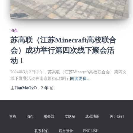
动态
苏高联（江苏Minecraft高校联合
会）成功举行第四次线下聚会活
动！
2024年3月2日中午，苏高联（江苏Minecraft高校联合会）第四次
线下聚餐活动在南京新街口举行
阅读更多…
由
JianMoOvO
，
2 年
前
首页
动态
服务器
皮肤站
成员地图
关于我们
联系我们
后台登录
ENGLISH