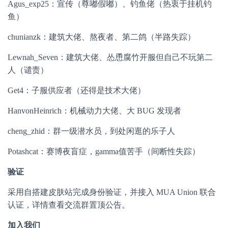
Agus_exp25：宣传（尊嘟假嘟）、钓鱼佬（热衷于挂机钓
鱼）
chunianzk：建筑大佬、熬夜者、第二鸽（半路失踪）
Lewnah_Seven：建筑大佬、怂恿腐竹开服但自己不玩第二
人（谴责）
Get4：子服供应者（还得是技术大佬）
HanvonHeinrich：机械动力大佬、大 BUG 发现者
cheng_zhid：群一级潜水员，到处闲逛的乐子人
Potashcat：赛博夜盲症，gamma值苦手（间断性失踪）
验证
采用自搭建皮肤站完成身份验证，并接入 MUA Union 联合
认证，详情查看交流群置顶公告。
加入我们