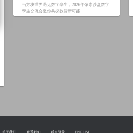
当方块世界遇见数字孪生，2026年像素沙盒数字
孪生交流会邀你共探数智新可能
关于我们
联系我们
后台登录
ENGLISH