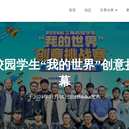
首页
动态
文章分类
角校园学生“我的世界”创
幕
于
2024年11月16日
由
ff98sha
发布