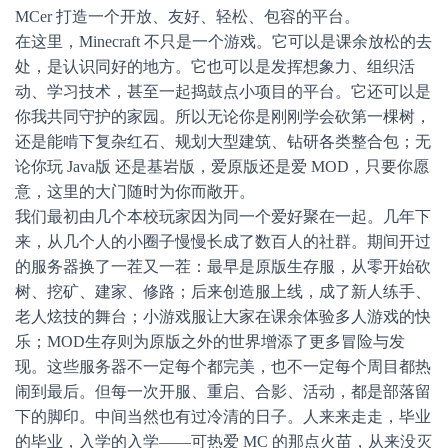
MCer 打造一个开放、友好、轻松、包容的平台。
在这里，Minecraft 不只是一个游戏。它可以是课余放松的去
处，是认识同好的地方。它也可以是发挥想象力、组织活
动、学习技术，甚至一起捣鼓点小项目的平台。它还可以是
你我共同守护的家园。所以无论你是刚刚学会砍第一棵树，
还是能啃下复杂红石、规划大型建筑、钻研各类整合包；无
论你玩 Java版 还是基岩版，爱原版还是爱 MOD，只要你愿
意，这里的大门随时为你而敞开。
我们最初由几个本校玩家因为同一个爱好聚在一起。几年下
来，从几个人的小圈子慢慢长成了数百人的社群。期间开过
的服务器换了一茬又一茬：最早是原版生存服，从零开始砍
树、挖矿、建家、修路；后来创造服上线，成了新人练手、
老人炫技的舞台；小游戏服让大家在课余体验多人游戏的快
乐；MOD生存则为原版之外的世界增添了更多冒险与发
现。这些服务器不一定每个都完美，也不一定每个周目都热
闹到最后。但每一次开服、重启、合影、活动，都是部落留
下的脚印。中间当然也有过冷清的日子。人来来走走，毕业
的毕业，入学的入学——可热爱 MC 的那点火苗，从来没灭