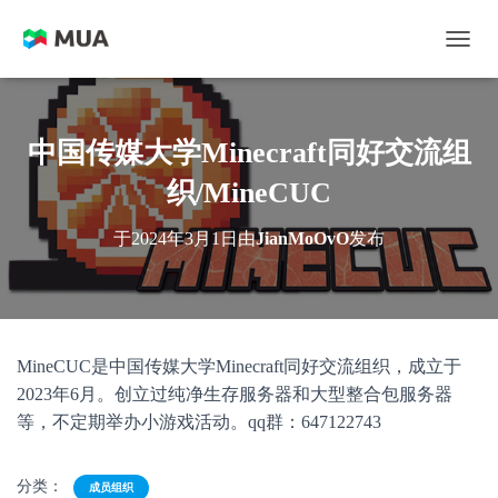
切换
中国传媒大学Minecraft同好交流组
织/MineCUC
于
2024年3月1日
由
JianMoOvO
发布
MineCUC是中国传媒大学Minecraft同好交流组织，成立于
2023年6月。创立过纯净生存服务器和大型整合包服务器
等，不定期举办小游戏活动。qq群：647122743
分类：
成员组织