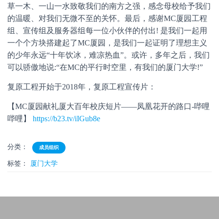
草一木、一山一水致敬我们的南方之强，感念母校给予我们
的温暖、对我们无微不至的关怀。最后，感谢MC厦园工程
组、宣传组及服务器组每一位小伙伴的付出! 是我们一起用
一个个方块搭建起了MC厦园，是我们一起证明了理想主义
的少年永远“十年饮冰，难凉热血”。或许，多年之后，我们
可以骄傲地说:“在MC的平行时空里，有我们的厦门大学!”
复原工程开始于2018年，复原工程宣传片：
【MC厦园献礼厦大百年校庆短片——凤凰花开的路口-哔哩
哔哩】
https://b23.tv/iIGub8e
分类：
成员组织
标签：
厦门大学