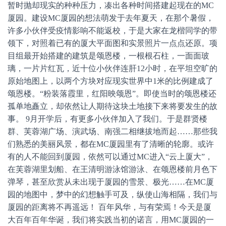
暂时抛却现实的种种压力，凑出各种时间搭建起现在的MC
厦园。建设MC厦园的想法萌发于去年夏天，在那个暑假，
许多小伙伴受疫情影响不能返校，于是大家在龙楷同学的带
领下，对照着已有的厦大平面图和实景照片一点点还原。项
目组最开始搭建的建筑是颂恩楼，一根根石柱，一面面玻
璃，一片片红瓦，近十位小伙伴连肝12小时，在平坦空旷的
原始地图上，以两个方块对应现实世界中1米的比例建成了
颂恩楼。“粉装落霞里，红阳映颂恩”。即使当时的颂恩楼还
孤单地矗立，却依然让人期待这块土地接下来将要发生的故
事。 9月开学后，有更多小伙伴加入了我们。于是群贤楼
群、芙蓉湖广场、演武场、南强二相继拔地而起……那些我
们熟悉的美丽风景，都在MC厦园里有了清晰的轮廓。或许
有的人不能回到厦园，依然可以通过MC进入“云上厦大”，
在芙蓉湖里划船、在王清明游泳馆游泳、在颂恩楼前月色下
弹琴，甚至欣赏从未出现于厦园的雪景、极光……在MC厦
园的地图中，梦中的幻想触手可及，纵使山海相隔，我们与
厦园的距离将不再遥远！ 百年风华，与有荣焉！今天是厦
大百年百年华诞，我们将实践当初的诺言，用MC厦园的一